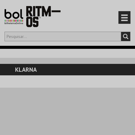
Olá,
iniciar sessão
PT
0
CARRINHO
KLARNA
EVENTOS
CARTÕES
PRODUTOS