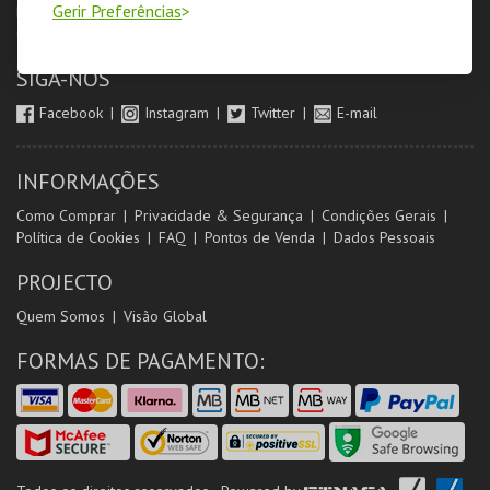
Gerir Preferências
Login & Registo de Clientes
Minha Conta
Produtores
Orientadores de Salas
SIGA-NOS
Facebook
Instagram
Twitter
E-mail
INFORMAÇÕES
Como Comprar
Privacidade & Segurança
Condições Gerais
Política de Cookies
FAQ
Pontos de Venda
Dados Pessoais
PROJECTO
Quem Somos
Visão Global
FORMAS DE PAGAMENTO: