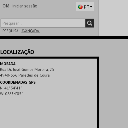
Olá,
iniciar sessão
PT
PESQUISA:
AVANÇADA
DISTRITO
LOCALIZAÇÃO
SALA
MORADA
Rua Dr. José Gomes Moreira, 25
4940-536 Paredes de Coura
COORDENADAS GPS
N: 41º54'41"
W: 08º34'05"