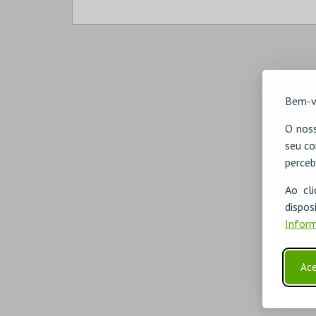
LISBOA AO VIVO
MAIS INFO
Bem-v
COMPRAR
O noss
seu co
perceb
Ao cl
disp
Inform
Ace