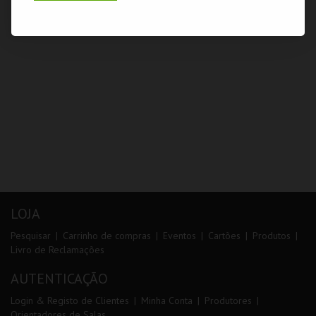
LOJA
Pesquisar
Carrinho de compras
Eventos
Cartões
Produtos
Livro de Reclamações
AUTENTICAÇÃO
Login & Registo de Clientes
Minha Conta
Produtores
Orientadores de Salas