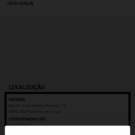
JULIA JACKLIN
LISBOA AO VIVO
MAIS INFO
COMPRAR
LOCALIZAÇÃO
MORADA
Rua Dr. José Gomes Moreira, 25
4940-536 Paredes de Coura
COORDENADAS GPS
N: 41º54'41"
W: 08º34'05"